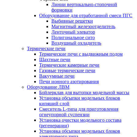
Линии вертикально-стопочной
формовки
Оборудование для отработанной смеси ПГС
Выбивные решетки
Магнитный железоотделитель
Ленточный элеватор
Полигональное сито
Воздушный охладитель
Термические печи
Термические печи с выдвижным подом
Шахтные печи
Термические камерные печи
Газовые термические печи
Вакуумные печи
Печи ионного азотирования
Оборудование ЛВМ
Бойлерклав для вытопки модельной массы
Установка обсыпки модельных блоков
кипящий слой
Смеситель L-типа для приготовления
огнеупорной суспензии
Установка очистки модельного состава
(регенерации)
Установка обсыпки модельных блоков
элеваторного типа