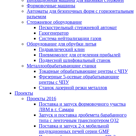
Вибрационная машина для выбивки стержней
Формовочные машины
Автоматы для безопочных форм с горизонтальным
разъемом
Стержневое оборудование
Пескострельный стержневой автомат
Газогенератор
Система нейтрализации газов
Оборудование для обрубки литья
Гидравлический клин
Пневмомолот для отделения прибылей
Подвесной шлифовальный станок
Металлообрабатывающие станки
Токарные обрабатывающие центры с ЧПУ
Фрезерные 5-осевые обрабатывающие
центры с ЧПУ
Станок лазерной резки металлов
Проекты
Проекты 2016
Поставка и запуск формовочного участка
ЛВМ в г. Самара
Запуск и поставка дробемета барабанного
типа с ленточным транспортером Q32
Поставка и запуск 2-х мобильной
индукционных печей серии GMF