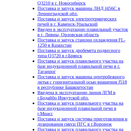
Q3210 в г. Новосибирск
Поставка и запуск машины ЛНД J456С в
Ленинградской обл.
Поставка и запуск электротермических
печей в г. Каменск-Уральский
Введен в эксплуатацию плавильный участок
в г. Ливны, Орловская область
Поставка и запуск станции охлаждения FL-
1250 в Казахстан
Поставка и запуск дробемета подвесного
типа Q3720 в г.Брянск
Поставка и запуск плавильного участка на
базе индукционной плавильной печи в г.
Таганрог
Поставка и запуск машины центробежного
литья с горизонтальной осью вращения J518
в республике Башкортостан
Введена в эксплуатацию линия ЛГМ в
г.Бодайбо Иркутской обл.
Поставка и запуск плавильного участка на
базе индукционной плавильной печи в
г.Миасс
Поставка и запуск системы приготавления и
дозирования смеси ПГС в г.Воронеж
Поставка и запуск плавильного участка на