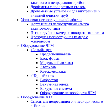
тактового и непрерывного действия
Дробеметы с поворотным столом
Дробеметные установки для внутренней и
внешней очистки труб
Установки пескоструйной обработки
Портативная пескоструйная камера
эжекторного типа
Пескоструйная камера с поворотным столом
Проходная пескоструйная камера с
конвейером
Оборудование ЛГМ
«Белый» цех
Предвспениватель
Блок-форма
Модельный автомат
Автоклав
Краскомешалка
«Чёрный» цех
Вибростол
Вакуумная опока
Вакуумная система
Оборудование пескооборота ЛГМ
Оборудование ХТС
Смеситель непрерывного и периодического
действия