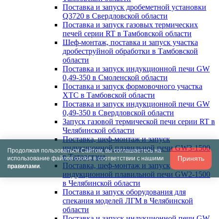
Поставка и запуск дробеметной установки
Q3720 в Свердловской области
Поставка и запуск газовых термических
печей серии RT в Тамбовской области
Шеф-монтаж, поставка и запуск участка
дробеструйной обработки в Тамбовской
области
Поставка и запуск индукционной печи GW
0,49-350 в Смоленской области
Поставка и запуск формовочного участка
ХТС в Тамбовской области
Поставка и запуск индукционной печи GW
0,49-350 в Свердловской области
Запуск газовой термической печи серии RT в
Челябинской области
Поставка, шеф-монтаж и запуск
индукционной плавильной печи GW3-1500
Продолжая пользоваться Сайтом, вы соглашаетесь на
в Татарстане
Принять
использование файлов cookie в соответствии с нашими
Поставка, шеф-монтаж и запуск
правилами
.
индукционной плавильной печи GW2-1500
в Челябинской области
Поставка и запуск оборудования для
спекания моделей ЛГМ в Челябинской
области
Поставка и запуск индукционной печи GW