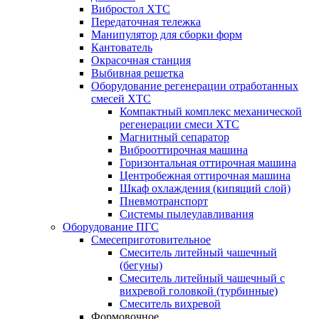
Вибростол ХТС
Передаточная тележка
Манипулятор для сборки форм
Кантователь
Окрасочная станция
Выбивная решетка
Оборудование регенерации отработанных
смесей ХТС
Компактный комплекс механической
регенерации смеси ХТС
Магнитный сепаратор
Виброоттирочная машина
Горизонтальная оттирочная машина
Центробежная оттирочная машина
Шкаф охлаждения (кипящий слой)
Пневмотранспорт
Системы пылеулавливания
Оборудование ПГС
Смесеприготовительное
Смеситель литейный чашечный
(бегуны)
Смеситель литейный чашечный с
вихревой головкой (турбинные)
Смеситель вихревой
Формовочное