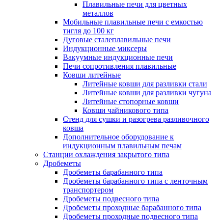
Плавильные печи для цветных
металлов
Мобильные плавильные печи с емкостью
тигля до 100 кг
Дуговые сталеплавильные печи
Индукционные миксеры
Вакуумные индукционные печи
Печи сопротивления плавильные
Ковши литейные
Литейные ковши для разливки стали
Литейные ковши для разливки чугуна
Литейные стопорные ковши
Ковши чайникового типа
Стенд для сушки и разогрева разливочного
ковша
Дополнительное оборудование к
индукционным плавильным печам
Станции охлаждения закрытого типа
Дробеметы
Дробеметы барабанного типа
Дробеметы барабанного типа с ленточным
транспортером
Дробеметы подвесного типа
Дробеметы проходные барабанного типа
Дробеметы проходные подвесного типа