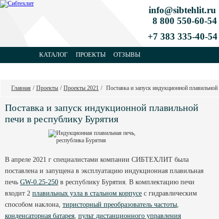
info@sibtehlit.ru
8 800 550-60-54
+7 383 335-40-54
КАТАЛОГ
ПРОЕКТЫ
ОТЗЫВЫ
КОНТАКТЫ
Главная
/
Проекты
/
Проекты 2021
/
Поставка и запуск индукционной плавильной
Поставка и запуск индукционной плавильной
печи в республику Бурятия
В апреле 2021 г специалистами компании СИБТЕХЛИТ была
поставлена и запущена в эксплуатацию индукционная плавильная
печь
GW-0.25
-250
в республику Бурятия. В комплектацию печи
входит 2
плавильных узла в стальном корпусе
с гидравлическим
способом наклона,
тиристорный преобразователь частоты
,
конденсаторная батарея
,
пульт дистанционного управления