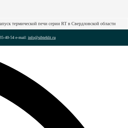
запуск термической печи серии RT в Свердловской области
35-40-54 e-mail:
info@sibtehlit.ru