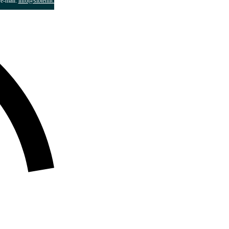
e-mail:
info@sibtehlit.ru