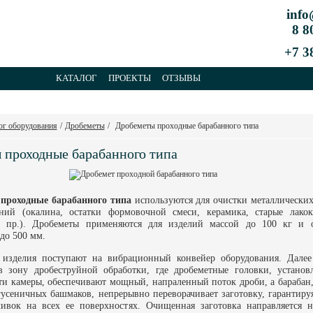
info
8 80
+7 3
КАТАЛОГ
ПРОЕКТЫ
ОТЗЫВЫ
КОНТАКТЫ
ог оборудования
/
Дробеметы
/
Дробеметы проходные барабанного типа
 проходные барабанного типа
проходные барабанного типа
используются для очистки металлически
ений (окалина, остатки формовочной смеси, керамика, старые лакок
 пр.). Дробеметы применяются для изделий массой до 100 кг и 
до 500 мм.
изделия поступают на вибрационный конвейер оборудования. Далее
в зону дробеструйной обработки, где дробеметные головки, установ
ти камеры, обеспечивают мощный, напраленный поток дроби, а барабан
гусеничных башмаков, непрерывно переворачивает заготовку, гарантир
ливок на всех ее поверхностях. Очищенная заготовка направляется н