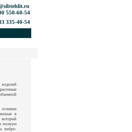
@sibtehlit.ru
0 550-60-54
83 335-40-54
х изделий
расочные
объемной
 отливки
ленные в
, который
уя полную
а вибро-