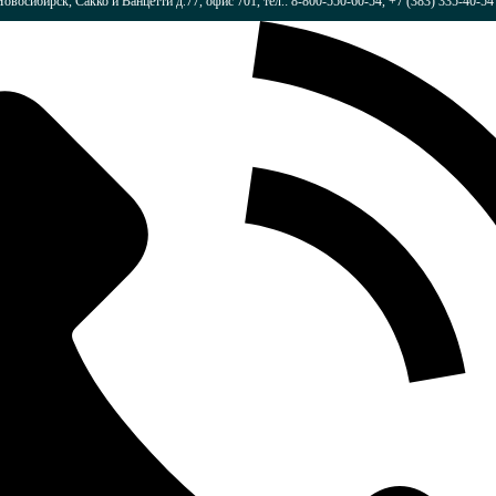
Новосибирск, Сакко и Ванцетти д.77, офис 701, тел.: 8-800-550-60-54, +7 (383) 335-40-54 