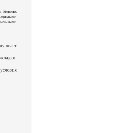
а Siemens
бходимыми
нальными
лучшает
кладки,
условия