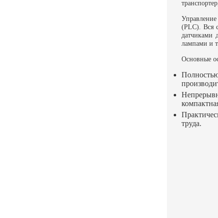
транспортер
Управление
(PLC). Вся
датчиками 
лампами и т
Основные ос
Полностью
производит
Непрерывн
компактная
Практичес
труда.